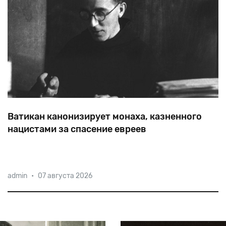
Ватикан канонизирует монаха, казненного
нацистами за спасение евреев
Отец
Кортезе
из
базилики
Святого
Антония
в
Падуе
admin
•
07 августа 2026
снабжал
фальшивыми
документами
евреев
и
британских
военнопленных,
помогая
переправить
их
в
нейтральные
страны.