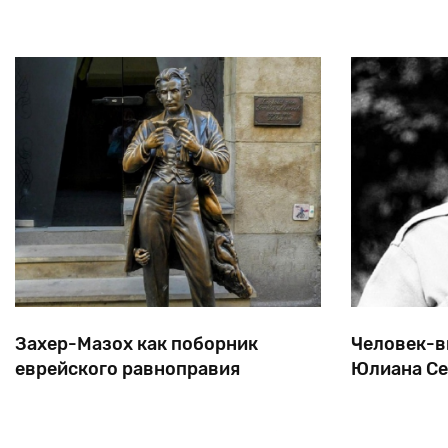
преследований
евреев.
Захер-Мазох как поборник
Человек-в
еврейского равноправия
Юлиана С
Этот уроженец Лемберга (Львова) был
Когда
Семе