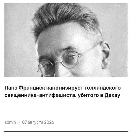
Папа Франциск канонизирует голландского
священника-антифашиста, убитого в Дахау
В
1941
году
священник-кармелит
Тит
Брандсма
admin
•
07 августа 2026
подчёркивал
несовместимость
нацизма
с
католической
верой
и
протестовал
против