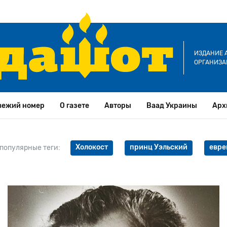
ИЗДАНИЕ 
ОРГАНИЗА
вежий номер
О газете
Авторы
Ваад Украины
Арх
Холокост
принц Уэльский
евре
популярные теги: