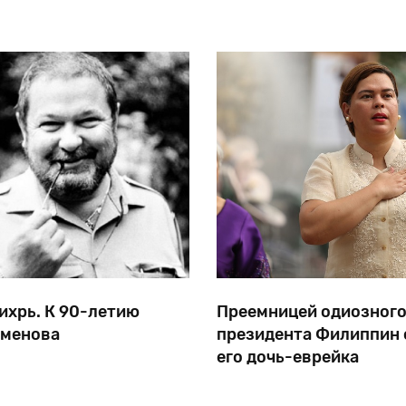
ихрь. К 90-летию
Преемницей одиозног
еменова
президента Филиппин 
его дочь-еврейка
нов
был
еще
Юлианом
42-летняя Сара Дутерте б