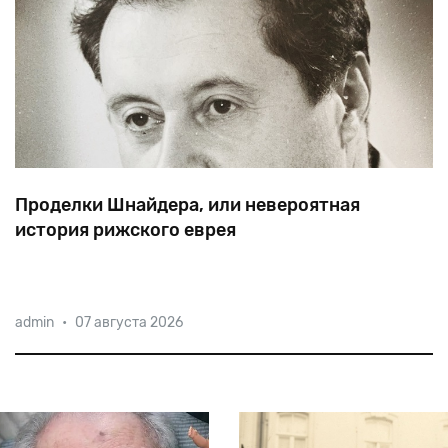
Проделки Шнайдера, или невероятная
история рижского еврея
Оказавшись
в
советской
тюрьме,
Иосиф
Шнайдер
admin
•
07 августа 2026
стал
вычислять
эсэсовцев-зэков
и
отправлять
их
фото
в
Израиль.