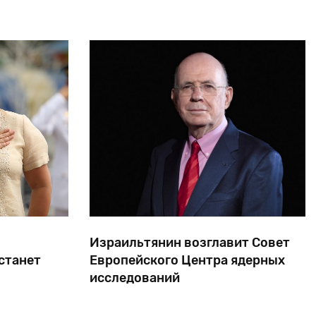
экспедиции Эдуарда Толля и найти Землю
Санникова.
о
Израильтянин возглавит Совет
станет
Европейского Центра ядерных
исследований
удет
Профессор физики элементарных