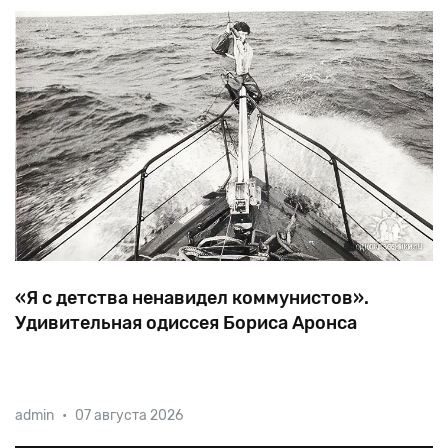
«Я с детства ненавидел коммунистов».
Удивительная одиссея Бориса Аронса
Еще в школе он затаил мечту — уплыть подальше от
admin
•
07 августа 2026
СССР. В 1978-м Борис Аронс придумал красивую
легенду для спецслужб, задумав повторить маршрут