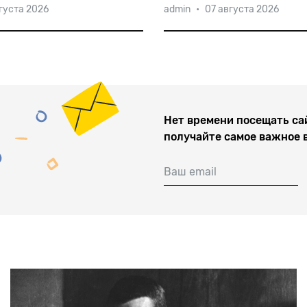
густа 2026
admin
•
07 августа 2026
страстно
желавшим
стать
баллотироваться на пост 
ему
предложили
взять
Филиппин в следующем год
нынешнего лидера страны 
Нет времени посещать са
получайте самое важное 
Ваш email