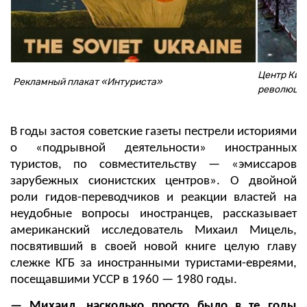
Центр Кие
Рекламный плакат «Интуриста»
революци
В годы застоя советские газеты пестрели историями
о «подрывной деятельности» иностранных
туристов, по совместительству — «эмиссаров
зарубежных сионистских центров». О двойной
роли гидов-переводчиков и реакции властей на
неудобные вопросы иностранцев, рассказывает
американский исследователь Михаил Мицель,
посвятивший в своей новой книге целую главу
слежке КГБ за иностранными туристами-евреями,
посещавшими УССР в 1960 — 1980 годы.
— Михаил, насколько просто было в те годы