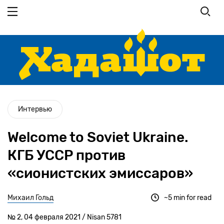
Перейти
к
основному
содержанию
Интервью
Welcome to Soviet Ukraine.
КГБ УССР против
«сионистских эмиссаров»
Михаил Гольд
~5 min for read
№ 2, 04 февраля 2021 / Nisan 5781