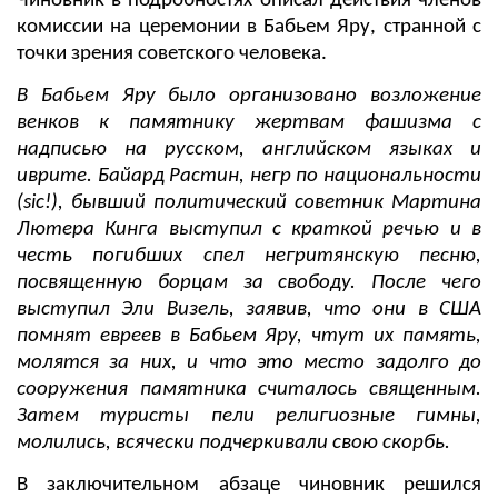
Чиновник в подробностях описал действия членов
комиссии на церемонии в Бабьем Яру, странной с
точки зрения советского человека.
В Бабьем Яру было организовано возложение
венков к памятнику жертвам фашизма с
надписью на русском, английском языках и
иврите. Байард Растин, негр по национальности
(sic!), бывший политический советник Мартина
Лютера Кинга выступил с краткой речью и в
честь погибших спел негритянскую песню,
посвященную борцам за свободу. После чего
выступил Эли Визель, заявив, что они в США
помнят евреев в Бабьем Яру, чтут их память,
молятся за них, и что это место задолго до
сооружения памятника считалось священным.
Затем туристы пели религиозные гимны,
молились, всячески подчеркивали свою скорбь.
В заключительном абзаце чиновник решился