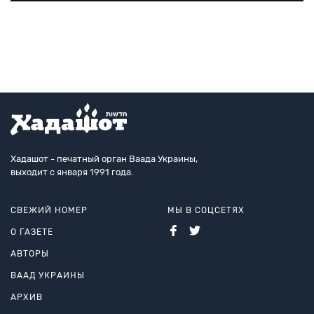
продвижении гаджета MyEye, созданного для
помощи
слепым и слабовидящим. MyEye крепится на любые очк
Хадашот - печатный орган Ваада Украины,
выходит с января 1991 года.
СВЕЖИЙ НОМЕР
МЫ В СОЦСЕТЯХ
О ГАЗЕТЕ
АВТОРЫ
ВААД УКРАИНЫ
АРХИВ