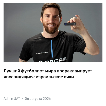
Лучший футболист мира прорекламирует
«всевидящие» израильские очки
Капитан сборной Аргентины, обладатель
Admin UAT
•
06 августа 2026
«Бриллиантового мяча» как лучший футболист
планеты, Лионель Месси примет участие в