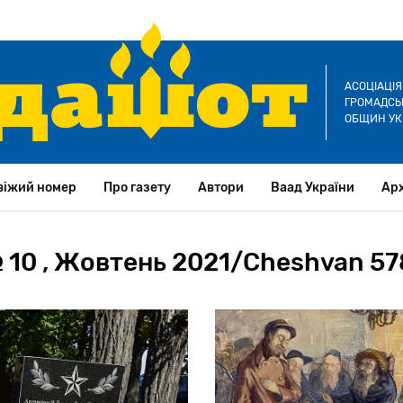
АСОЦІАЦІ
ГРОМАДСЬК
ОБЩИН УК
віжий номер
Про газету
Автори
Ваад України
Арх
 10 , Жовтень 2021/Cheshvan 57