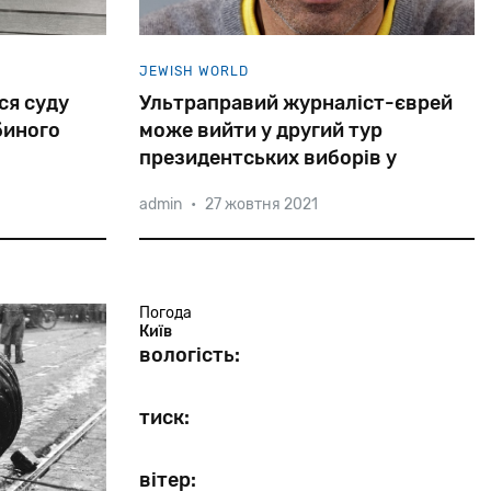
JEWISH WORLD
ся суду
Ультраправий журналіст-єврей
биного
може вийти у другий тур
президентських виборів у
Франції
admin
•
27 жовтня 2021
ерберта
Син єврейських іммігрантів з Алжиру,
нзатцгрупі,
журналіст ультраправих поглядів Ерік
и
київських
Земмур одержав би 17-18% голосів
виборців у першому турі
Погода
президентських виборів у Франції.
Київ
вологість:
тиск:
вітер: