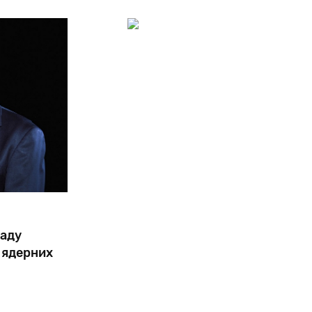
Раду
 ядерних
арних