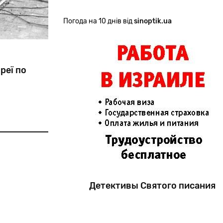
Погода на 10 днів від
sinoptik.ua
реї по
 1956 року
 секретарем
нфельдом),
боролися за
Детективы Святого писания