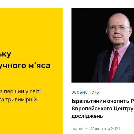
ьку
учного м’яса
 перший у світі
ОСОБИСТІСТЬ
та тривимірній
Ізраїльтянин очолить 
Європейського Центру
досліджень
admin
•
27 жовтня 2021
Професор
фізики
елемент