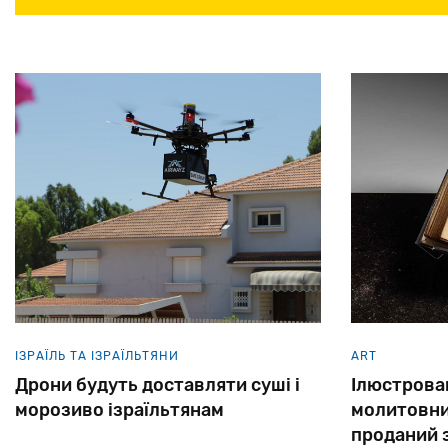
ІЗРАЇЛЬ ТА ІЗРАЇЛЬТЯНИ
ART
Дрони будуть доставляти суші і
Ілюстрова
морозиво ізраїльтянам
молитовник
проданий з