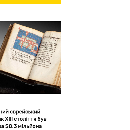
частинок
Єврейського
уні
Єрусалимі
Еліезер
Рабіно
24-м
президентом
Ради
Ц
ний єврейський
 XIII століття був
а $8,3 мільйона