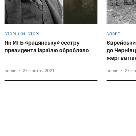
СТОРІНКИ ІСТОРІЇ
СПОРТ
Як МГБ «радянську» сестру
Єврейськи
президента Ізраїлю обробляло
до Чернівц
жертва па
Ріббентро
admin
•
27 жовтня 2021
admin
•
27 жо
У листопаді 1952 року в МГБ СРСР
Окупувавши
надійшов сигнал про те, що жінка на
східну
Поль
ім’я Вейцман Марія Евзорівна була
влада
закри
помічена біля посольства держави
єврейські
ф
Ізраїль у Москві.