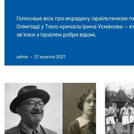
Голосніше всіх про вкрадену ізраїльтянкою п
Олімпіаді у Токіо кричала Ірина Усманова — е
зв’язки з Ізраїлем добре відомі.
admin
•
27 жовтня 2021