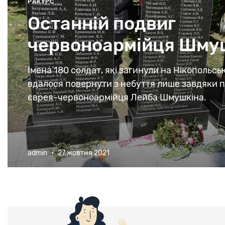
РАКУРС
Останній подвиг
червоноармійця Шму
Імена 180 солдат, які загинули на Нікопольсь
вдалося повернути з небуття лише завдяки 
єврея-червоноармійця Лейба Шмушкіна.
admin
•
27 жовтня 2021