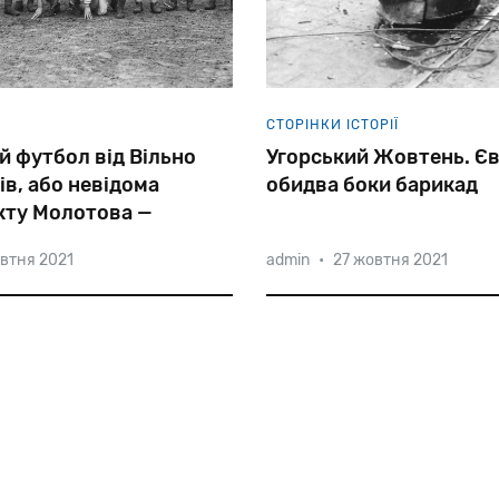
СТОРІНКИ ІСТОРІЇ
й футбол від Вільно
Угорський Жовтень. Єв
ів, або невідома
обидва боки барикад
кту Молотова —
па
втня 2021
admin
•
27 жовтня 2021
країни
Балтії,
а
також
Одні угорські євреї восени
щу
та
Буковину,
радянська
ностальгували за першим
ла
відомі
свого
часу
ЦК компартії Ракоші (Розе
утбольні
клуби.
інші з автоматом у руках 
ідеали повстання.