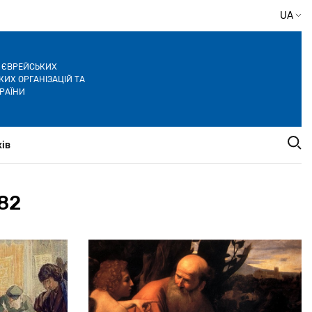
UA
Я ЄВРЕЙСЬКИХ
ИХ ОРГАНІЗАЦІЙ ТА
РАЇНИ
ів
82