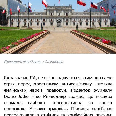
Президентський палац Ла Монеда
Як зазначає JTA, не всі погоджуються з тим, що саме
страх перед зростанням антисемітизму штовхає
чилійських євреїв праворуч. Редактор журналу
Diario Judio Ніко Рітмюллер вважає, що місцева
громада глибоко консервативна за своєю
природою. У роки правління Піночета євреїв не
переслідували з етнічних та конфесійних причин,