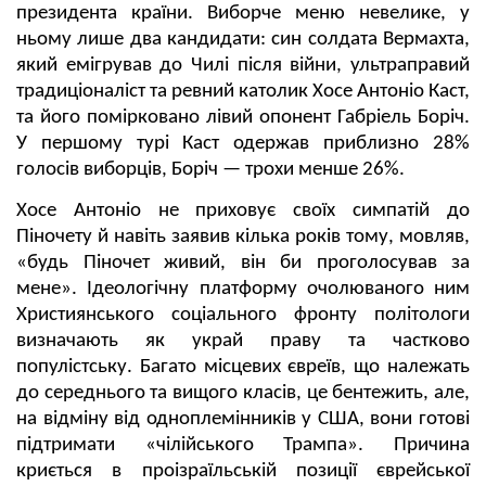
президента країни. Виборче меню невелике, у
ньому лише два кандидати: син солдата Вермахта,
який емігрував до Чилі після війни, ультраправий
традиціоналіст та ревний католик Хосе Антоніо Каст,
та його помірковано лівий опонент Габріель Боріч.
У першому турі Каст одержав приблизно 28%
голосів виборців, Боріч — трохи менше 26%.
Хосе Антоніо не приховує своїх симпатій до
Піночету й навіть заявив кілька років тому, мовляв,
«будь Піночет живий, він би проголосував за
мене». Ідеологічну платформу очолюваного ним
Християнського соціального фронту політологи
визначають як украй праву та частково
популістську. Багато місцевих євреїв, що належать
до середнього та вищого класів, це бентежить, але,
на відміну від одноплемінників у США, вони готові
підтримати «чілійського Трампа». Причина
криється в проізраїльській позиції єврейської