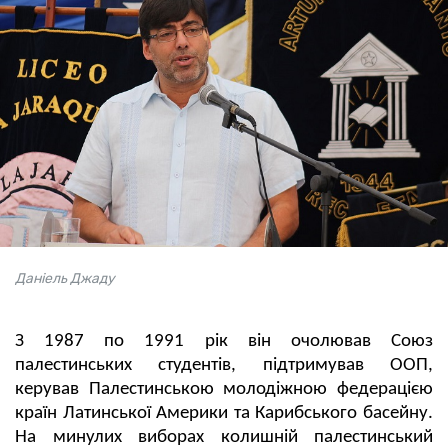
Даніель Джаду
З 1987 по 1991 рік він очолював Союз
палестинських студентів, підтримував ООП,
керував Палестинською молодіжною федерацією
країн Латинської Америки та Карибського басейну.
На минулих виборах колишній палестинський