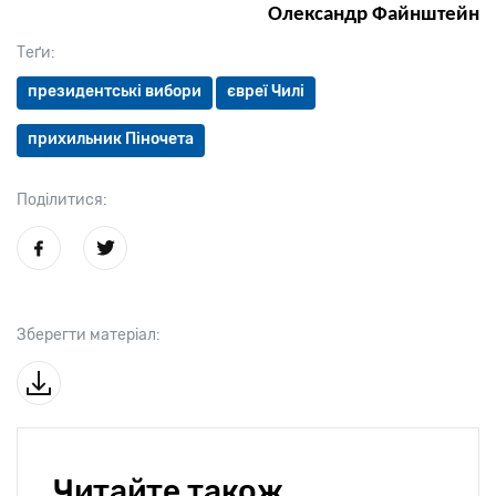
Олександр Файнштейн
Теґи:
президентські вибори
євреї Чилі
прихильник Піночета
Поділитися:
Зберегти матеріал:
Читайте також