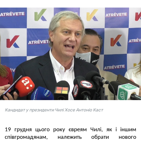
Кандидат у президенти Чилі Хосе Антоніо Каст
19 грудня цього року євреям Чилі, як і іншим
співгромадянам, належить обрати нового