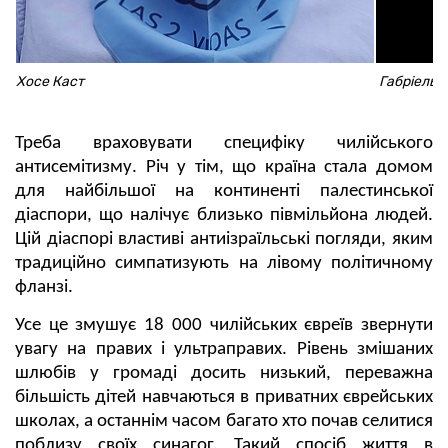
Хосе Каст
Габріель Б
Треба враховувати специфіку чилійського
антисемітизму. Річ у тім, що країна стала домом
для найбільшої на континенті палестинської
діаспори, що налічує близько півмільйона людей.
Цій діаспорі властиві антиізраїльські погляди, яким
традиційно симпатизують на лівому політичному
фланзі.
Усе це змушує 18 000 чилійських євреїв звернути
увагу на правих і ультраправих. Рівень змішаних
шлюбів у громаді досить низький, переважна
більшість дітей навчаються в приватних єврейських
школах, а останнім часом багато хто почав селитися
поблизу своїх синагог. Такий спосіб життя в