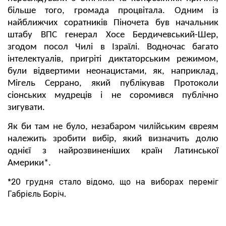
більше того, громада процвітала. Одним із
найближчих соратників Піночета був начальник
штабу ВПС генерал Хосе Бердичевський-Шер,
згодом посол Чилі в Ізраїлі. Водночас багато
інтелектуалів, пригріті диктаторським режимом,
були відвертими неонацистами, як, наприклад,
Мігель Серрано, який публікував Протоколи
сіонських мудреців і не соромився публічно
зигувати.
Як би там не було, незабаром чилійським євреям
належить зробити вибір, який визначить долю
однієї з найрозвиненіших країн Латинської
Америки*.
*20 грудня стало відомо, що на виборах переміг
Габрієль Боріч.