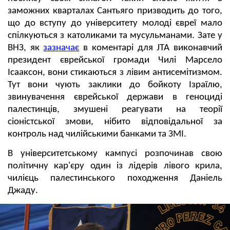
заможних кварталах Сантьяго призводить до того,
що до вступу до університету молоді євреї мало
спілкуються з католиками та мусульманами. Зате у
ВНЗ, як
зазначає
в коментарі для JTA виконавчий
президент єврейської громади Чилі Марсело
Ісааксон, вони стикаються з лівим антисемітизмом.
Тут вони чують заклики до бойкоту Ізраїлю,
звинувачення єврейської держави в геноциді
палестинців, змушені реагувати на теорії
сіоністської змови, нібито відповідальної за
контроль над чилійськими банками та ЗМІ.
В університетському кампусі розпочинав свою
політичну кар'єру один із лідерів лівого крила,
чилієць палестинського походження Даніель
Джаду.