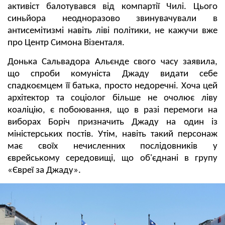
активіст балотувався від компартії Чилі. Цього
синьйора неодноразово звинувачували в
антисемітизмі навіть ліві політики, не кажучи вже
про Центр Симона Візенталя.
Донька Сальвадора Альєнде свого часу заявила,
що спроби комуніста Джаду видати себе
спадкоємцем її батька, просто недоречні. Хоча цей
архітектор та соціолог більше не очолює ліву
коаліцію, є побоювання, що в разі перемоги на
виборах Боріч призначить Джаду на один із
міністерських постів. Утім, навіть такий персонаж
має своїх нечисленних послідовників у
єврейському середовищі, що об'єднані в групу
«Євреї за Джаду».