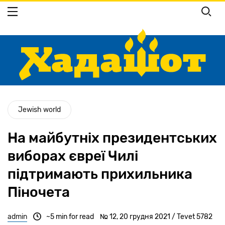
Перейти
до
основного
вмісту
Jewish world
На майбутніх президентських
виборах євреї Чилі
підтримають прихильника
Піночета
admin
~5 min for read
№ 12, 20 грудня 2021 / Tevet 5782