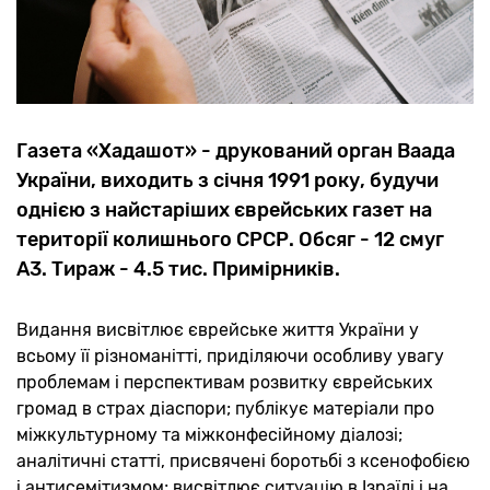
Газета «Хадашот» - друкований орган Ваада
України, виходить з січня 1991 року, будучи
однією з найстаріших єврейських газет на
території колишнього СРСР. Обсяг - 12 смуг
А3. Тираж - 4.5 тис. Примірників.
Видання висвітлює єврейське життя України у
всьому її різноманітті, приділяючи особливу увагу
проблемам і перспективам розвитку єврейських
громад в страх діаспори; публікує матеріали про
міжкультурному та міжконфесійному діалозі;
аналітичні статті, присвячені боротьбі з ксенофобією
і антисемітизмом; висвітлює ситуацію в Ізраїлі і на