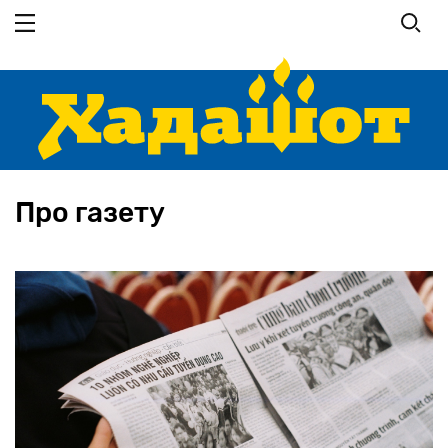
Перейти
до
основного
вмісту
Про газету