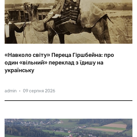
«Навколо свiту» Переца Гіршбейна: про
один «вільний» переклад з їдишу на
українську
Влітку
1929
року
в
Харкові
у
вкрай
цензурованому
admin
•
09 серпня 2026
вигляді
вийшли
дорожні
нотатки
«Навколо
свiту»
письменника
з
Америки
Переца
Гіршбейна.