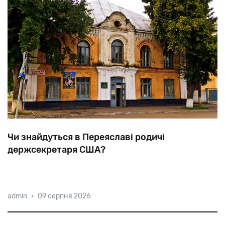
Чи знайдуться в Переяславі родичі
держсекретаря США?
Коли
в
1874
році
Янкель
Блінкін
переїхав
із
admin
•
09 серпня 2026
Золотоноші
до
Переяслава,
євреї
складали
до
40%
населення
цього
повітового
міста.