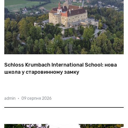
Schloss Krumbach International School: нова
школа у старовинному замку
У світі зростає затребуваність міжнародної освіти.
admin
•
09 серпня 2026
Наявність престижного атестату та вільне володіння
декількома мовами стає запорукою успішного
майбутнього. Особливо, якщо це атестат
Гоґвортсу – першої та єд
справжнього