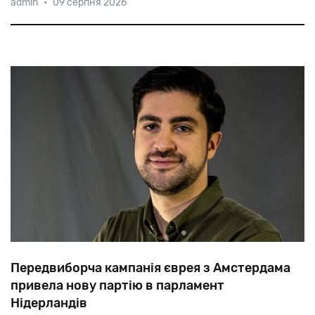
admin
•
09 серпня 2026
іммігранту
з
Австрії
Віллі
Хубер,
Який
БУВ
нагородження
залізними
хрестами
I
і
II
класу
и
дослужівся
до
гауптштурмфюрера
СС.
Передвиборча кампанія єврея з Амстердама
привела нову партію в парламент
Нідерландів