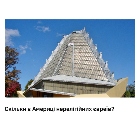
Скільки в Америці нерелігійних євреїв?
Опубліковане
нещодавно
опитування
авторитетного