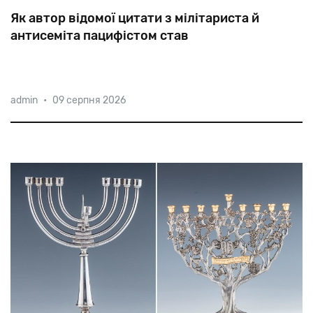
Як автор відомої цитати з мілітариста й
антисеміта пацифістом став
Пастор
Німеллер
починав
як
офіцер-підводник,
admin
•
09 серпня 2026
переконаний
антисеміт
і
монархіст.
У
1939-му,
вже
з
в'язниці,
він
просив
фюрера
дозволити
йому
знову
стати
в
стрій.