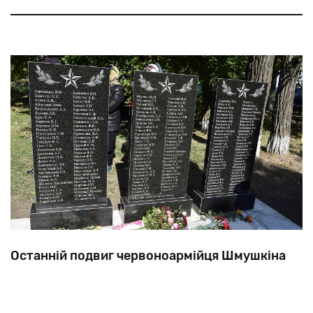
усіх типів прізвищ ми зупинимося лише на
топонімічному, який серед євреїв зустрічається
інших народів
набагато частіше, ніж у
Останній подвиг червоноармійця Шмушкіна