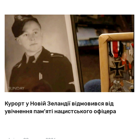
Курорт у Новій Зеландії відмовився від
увічнення пам'яті нацистського офіцера
Своєю
славою
курорт
Маунт
Хатт
зобов'язаний