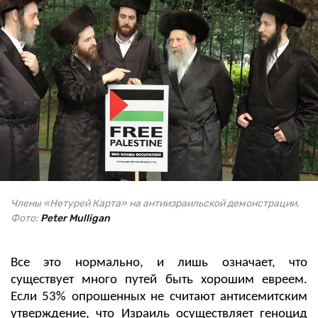
Члены «Нетурей Карта» на антиизраильской демонстрации.
Фото:
Peter Mulligan
Все это нормально, и лишь означает, что
существует много путей быть хорошим евреем.
Если 53% опрошенных не считают антисемитским
утверждение, что Израиль осуществляет геноцид