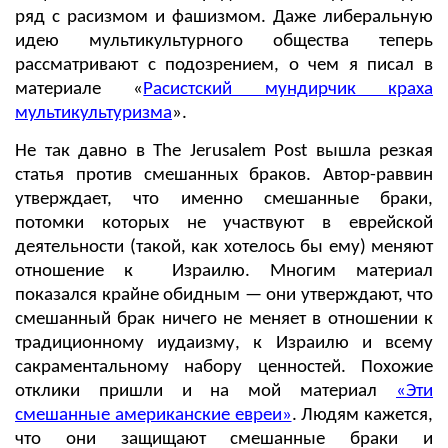
ряд с расизмом и фашизмом. Даже либеральную
идею мультикультурного общества теперь
рассматривают с подозрением, о чем я писал в
материале «
Расистский мундирчик краха
мультикультуризма
».
Не так давно в The Jerusalem Post вышла резкая
статья против смешанных браков. Автор-раввин
утверждает, что именно смешанные браки,
потомки которых не участвуют в еврейской
деятельности (такой, как хотелось бы ему) меняют
отношение к Израилю. Многим материал
показался крайне обидным — они утверждают, что
смешанный брак ничего не меняет в отношении к
традиционному иудаизму, к Израилю и всему
сакраментальному набору ценностей. Похожие
отклики пришли и на мой материал
«Эти
смешанные американские евреи»
. Людям кажется,
что они защищают смешанные браки и