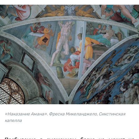
«Наказание Амана». Фреска Микеланджело, Сикстинская
капелла