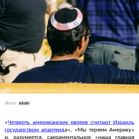
Фото:
Idobi
«
Четверть американских евреев считают Израиль
государством апартеид
а», «Мы теряем Америку»
и, разумеется, сакраментальное «наша главная