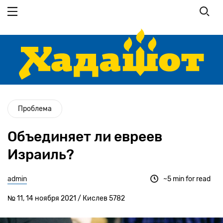
Перейти
к
основному
содержанию
Проблема
Объединяет ли евреев
Израиль?
admin
~5 min for read
№ 11, 14 ноября 2021 / Кислев 5782