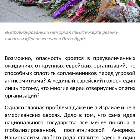
Импровизированный мемориал памяти жертв резни у
синагоги «Древо жизни» в Питтсбурге
Возможно, опасность кроется в преувеличенных
ожиданиях от крупных еврейских организаций, не
способных сплотить соплеменников перед угрозой
антисемитизма? А «единый еврейский голос» един
лишь потому, что многие евреи отвернулись от этих
организаций?
Однако главная проблема даже не в Израиле и не в
американских евреях. Дело в том, что сама идея
национального государства все менее понятна в
глобализированной, пост-этнической Америке.
Национализм любого рода ставится здесь в один