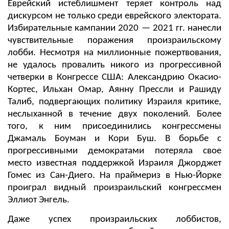
Еврейский истеблишмент теряет контроль над
дискурсом не только среди еврейского электората.
Избирательные кампании 2020 — 2021 гг. нанесли
чувствительные поражения произраильскому
лобби. Несмотря на миллионные пожертвования,
не удалось провалить никого из прогрессивной
четверки в Конгрессе США: Александрию Окасио-
Кортес, Ильхан Омар, Аянну Прессли и Рашиду
Талиб, подвергающих политику Израиля критике,
неслыханной в течение двух поколений. Более
того, к ним присоединились конгрессмены
Джамаль Боуман и Кори Буш. В борьбе с
прогрессивными демократами потеряла свое
место известная поддержкой Израиля Джорджет
Гомес из Сан-Диего. На праймериз в Нью-Йорке
проиграл видный произраильский конгрессмен
Эллиот Энгель.
Даже успех произраильских лоббистов,