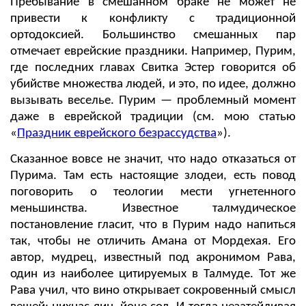
Пребывание в смешанном браке не может не
привести к конфликту с традиционной
ортодоксией. Большинство смешанных пар
отмечает еврейские праздники. Например, Пурим,
где последних главах Свитка Эстер говорится об
убийстве множества людей, и это, по идее, должно
вызывать веселье.
Пурим — проблемный момент
даже в еврейской традиции (см. мою статью
«
Праздник еврейского безрассудства
»).
Сказанное вовсе не значит, что надо отказаться от
Пурима. Там есть настоящие злодеи, есть повод
поговорить о теологии мести угнетенного
меньшинства. Известное талмудическое
постановление гласит, что в Пурим надо напиться
так, чтобы не отличить Амана от Мордехая. Его
автор, мудрец, известный под акронимом Рава,
один из наиболее цитируемых в Талмуде. Тот же
Рава учил, что вино открывает сокровенный смысл