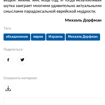
вещей: нихнас яин, йоце сод. И тогда незатейливая
шутка заиграет многими удивительно актуальными
смыслами парадоксальной еврейской мудрости.
Михаэль Дорфман
Теги:
объединение
евреи
Израиль
Михаэль Дорфман
Поделиться:
Сохранить материал: