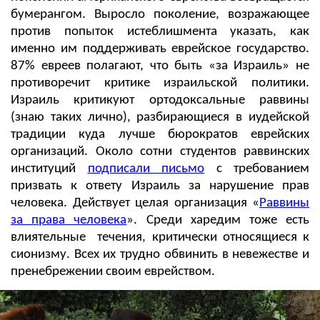
бумерангом. Выросло поколение, возражающее
против попыток истеблишмента указать, как
именно им поддерживать еврейское государство.
87% евреев полагают, что быть «за Израиль» не
противоречит критике израильской политики.
Израиль критикуют ортодоксальные раввины
(знаю таких лично), разбирающиеся в иудейской
традиции куда лучше бюрократов еврейских
организаций. Около сотни студентов раввинских
институций
подписали письмо
с требованием
призвать к ответу Израиль за нарушение прав
человека. Действует целая организация «
Раввины
за права человека
». Среди харедим тоже есть
влиятельные течения, критически относящиеся к
сионизму. Всех их трудно обвинить в невежестве и
пренебрежении своим еврейством.