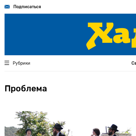
Перейти
к
Подписаться
основному
содержанию
Рубрики
С
Проблема