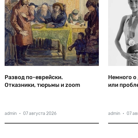
Развод по-еврейски.
Немного о
Отказники, тюрьмы и zoom
или пробл
Согласно Галахе, развод может
Громче всех
admin
•
07 августа 2026
admin
•
07 ав
инициировать лишь мужчина, и
израильтянк
некоторые годами изводят своих жен,
Токио крича
лишая их возможности начать новую
этническая 
жизнь.
Израилем х