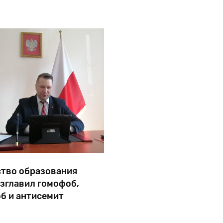
лишенный нацистами всего имущества и
скончавшийся в 1942-м году в Нью-Йорке.
тво образования
зглавил гомофоб,
б и антисемит
стр Пшемыслав Чарнек