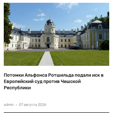
Потомки Альфонса Ротшильда подали иск в
Европейский суд против Чешской
Республики
Предметом спора стал замок в деревне
admin
•
07 августа 2026
Шилгержовице на востоке страны, последним
владельцем которого был Альфонс Ротшильд,