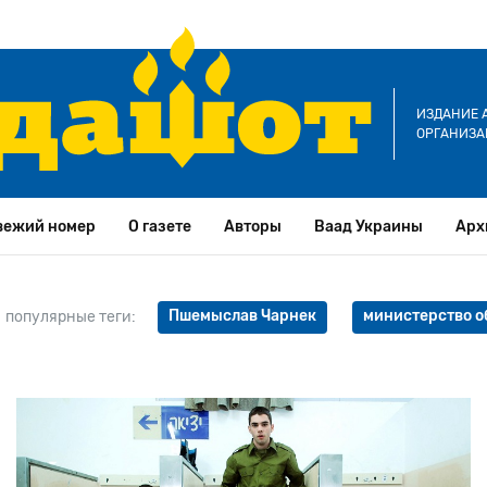
ИЗДАНИЕ 
ОРГАНИЗА
вежий номер
О газете
Авторы
Ваад Украины
Арх
Пшемыслав Чарнек
министерство о
популярные теги: