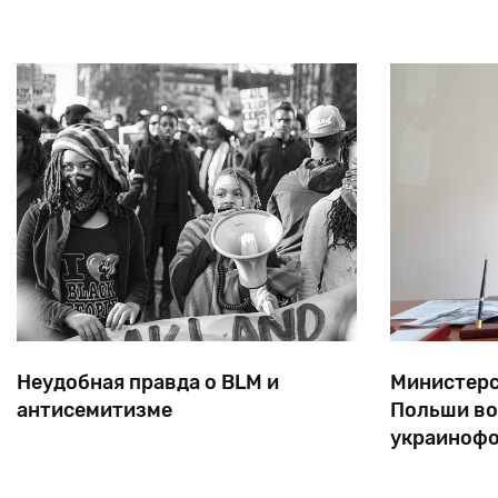
еврейского беженца Моиса Катумби. Отец Катумби
— сефардский еврей Ниссим Сориано — бежал
Неудобная правда о BLM и
Министерс
антисемитизме
Польши во
украинофо
55 лет назад Мартин Лютер Кинг
Новый мини