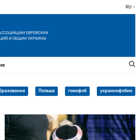
RU
АССОЦИАЦИИ ЕВРЕЙСКИХ
ЦИЙ И ОБЩИН УКРАИНЫ
ив
бразования
Польша
гомофоб
украинофобия