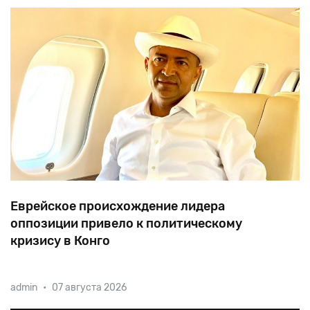
Еврейское происхождение лидера
оппозиции привело к политическому
кризису в Конго
В парламент Демократической республики Конго
admin
•
07 августа 2026
внесен законопроект, призванный устранить с
политической арены лидера оппозиции, сына