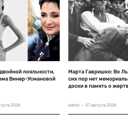
 двойной лояльности,
Марта Гавришко: Во Ль
ема Винер-Усмановой
сих пор нет мемориал
доски в память о жерт
погрома 1941 года
 об украденной
Польский католический
густа 2026
admin
•
07 августа 2026
ой победе на Олимпиаде в
еженедельник Tygodnik P
ла Ирина Усманова —
побеседовал с сотрудниц
еврейка, чьи связи с
львовского Института
орошо известны.