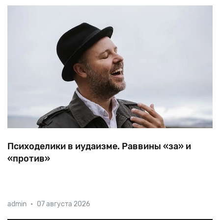
Психоделики в иудаизме. Раввины «за» и
«против»
Ортодоксальный
раввин
Зак
Каменец
со
admin
•
07 августа 2026
священнослужителями
других
религий
принял
участие
в
эксперименте
Университета
Джона