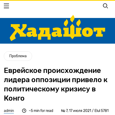
Перейти
к
основному
содержанию
Проблема
Еврейское происхождение
лидера оппозиции привело к
политическому кризису в
Конго
admin
~5 min for read
№ 7, 17 июля 2021 / Elul 5781