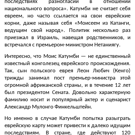
последствиях разногласий в отношении
национального вопроса». Катумби не считает себя
евреем, но часто ссылается на свои еврейские
корни, даже называя себя «Моисеем из Катанги,
ведущим свой народ». Политик несколько раз
приезжал в Израиль, навещая родственников, и
встречался с премьером-министром Нетаниягу.
Интересно, что Моис Катумби — не единственный
известный конголезец еврейского происхождения.
Так, сын польского еврея Леон Любич (Кенго)
трижды занимал пост премьер-министра этой
огромной африканской страны, и в течение 12 лет
был президентом Сената. Довольно характерную
фамилию носит и популярный актер и сценарист
Александр Мулонго Финкельштейн.
Но именно в случае Катумби попытка разыграть
еврейскую карту может привести к далеко идущим
последствиям. В стране, где действуют 120