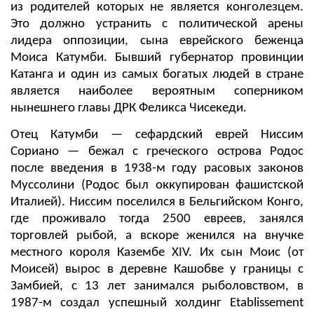
из родителей которых не является конголезцем.
Это должно устранить с политической арены
лидера оппозиции, сына еврейского беженца
Моиса Катумби. Бывший губернатор провинции
Катанга и один из самых богатых людей в стране
является наиболее вероятным соперником
нынешнего главы ДРК Феликса Чисекеди.
Отец Катумби — сефардский еврей Ниссим
Сориано — бежал с греческого острова Родос
после введения в 1938-м году расовых законов
Муссолини (Родос был оккупирован фашистской
Италией). Ниссим поселился в Бельгийском Конго,
где проживало тогда 2500 евреев, занялся
торговлей рыбой, а вскоре женился на внучке
местного короля Казембе XIV. Их сын Моис (от
Моисей) вырос в деревне Кашобве у границы с
Замбией, с 13 лет занимался рыболовством, в
1987-м создал успешный холдинг Etablissement